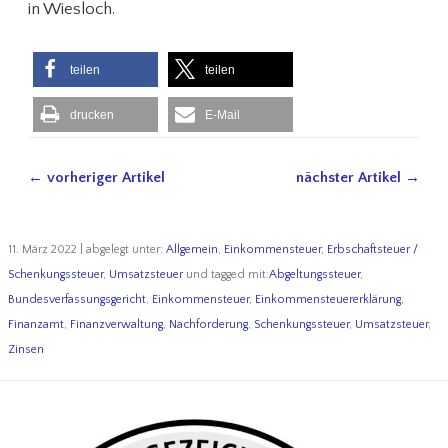
in Wiesloch.
teilen
teilen
drucken
E-Mail
← vorheriger Artikel
nächster Artikel →
11. März 2022 | abgelegt unter:
Allgemein
,
Einkommensteuer
,
Erbschaftsteuer /
Schenkungssteuer
,
Umsatzsteuer
und tagged mit:
Abgeltungssteuer
,
Bundesverfassungsgericht
,
Einkommensteuer
,
Einkommensteuererklärung
,
Finanzamt
,
Finanzverwaltung
,
Nachforderung
,
Schenkungssteuer
,
Umsatzsteuer
,
Zinsen