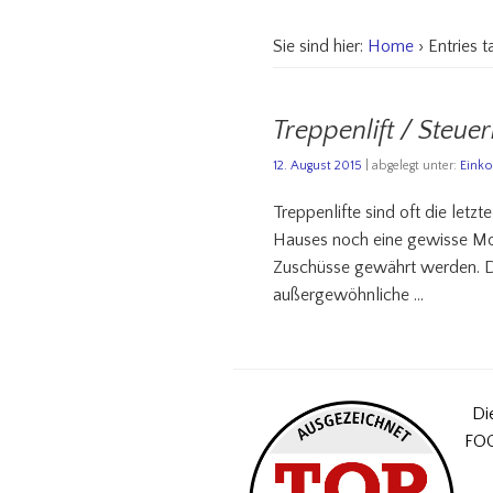
Sie sind hier:
Home
› Entries 
Treppenlift / Steu
12. August 2015
| abgelegt unter:
Eink
Treppenlifte sind oft die letz
Hauses noch eine gewisse Mob
Zuschüsse gewährt werden. Do
außergewöhnliche …
Di
FOC