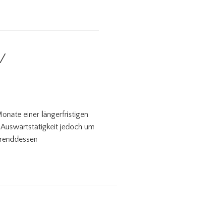
/
nate einer längerfristigen
e Auswärtstätigkeit jedoch um
hrenddessen