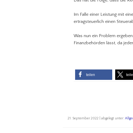
Das hat die Folge, dass die R
Im Falle einer Leistung mit e
ertragsteuerlich einen Steuera
Was nun ein Problem ergeben k
Finanzbehörden lässt, da jed
teilen
teil
21. September 2022 | abgelegt unter:
Allg