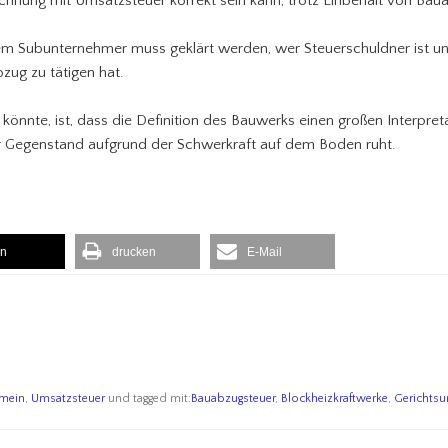
echnung mit Umsatzsteuer korrekt sein kann, trotz Einbehalt von Bau
inem Subunternehmer muss geklärt werden, wer Steuerschuldner ist 
bzug zu tätigen hat.
önnte, ist, dass die Definition des Bauwerks einen großen Interpreta
er Gegenstand aufgrund der Schwerkraft auf dem Boden ruht.
en
drucken
E-Mail
emein
,
Umsatzsteuer
und tagged mit:
Bauabzugsteuer
,
Blockheizkraftwerke
,
Gerichtsur