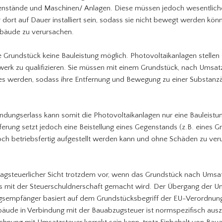
enstände und Maschinen/ Anlagen. Diese müssen jedoch wesentliche
ort auf Dauer installiert sein, sodass sie nicht bewegt werden kön
bäude zu verursachen.
e Grundstück keine Bauleistung möglich. Photovoltaikanlagen stellen
auwerk zu qualifizieren. Sie müssen mit einem Grundstück, nach Umsa
udes werden, sodass ihre Entfernung und Bewegung zu einer Substa
ngserlass kann somit die Photovoltaikanlagen nur eine Bauleistung
eferung setzt jedoch eine Beistellung eines Gegenstands (z.B. eines 
och betriebsfertig aufgestellt werden kann und ohne Schäden zu veru
tragsteuerlicher Sicht trotzdem vor, wenn das Grundstück nach Umsatz
es mit der Steuerschuldnerschaft gemacht wird. Der Übergang der U
ngsempfänger basiert auf dem Grundstücksbegriff der EU-Verordnun
bäude in Verbindung mit der Bauabzugsteuer ist normspezifisch aus