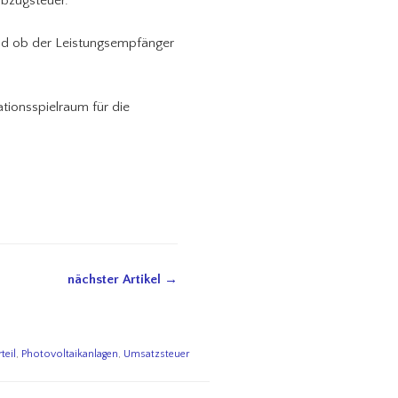
abzugsteuer.
und ob der Leistungsempfänger
tionsspielraum für die
nächster Artikel →
teil
,
Photovoltaikanlagen
,
Umsatzsteuer