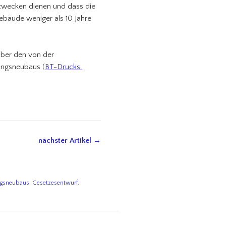
zwecken dienen und dass die
ebäude weniger als 10 Jahre
über den von der
ungsneubaus (
BT-Drucks.
nächster Artikel →
ngsneubaus
,
Gesetzesentwurf
,