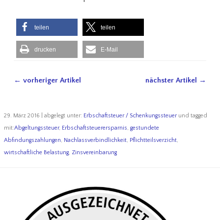
teilen
teilen
drucken
E-Mail
← vorheriger Artikel
nächster Artikel →
29. März 2016 | abgelegt unter:
Erbschaftsteuer / Schenkungssteuer
und tagged
mit:
Abgeltungssteuer
,
Erbschaftsteuerersparnis
,
gestundete
Abfindungszahlungen
,
Nachlassverbindlichkeit
,
Pflichtteilsverzicht
,
wirtschaftliche Belastung
,
Zinsvereinbarung