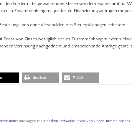
en, den Fördermittel gewährenden Stellen wie dem Bundesamt für Wi
nken in Zusammenhang mit gestellten Finanzierungsanträgen mögen 
Bestellung kann ohne Verschulden des Steuerpflichtigen scheitern.
auf Erlass von Zinsen bezüglich der im Zusammenhang mit der rückw
ehenden Verzinsung nachgedacht und entsprechende Anträge gestell
en
drucken
E-Mail
mmensteuer
und tagged mit:
Blockheizkraftwerke
,
Erlass von Zinsen
,
Investitionsabz