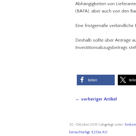
Abhängigkeiten von Lieferant
(BAFA), aber auch von den Ba
Eine fristgemäße verbindliche 
Deshalb sollte über Anträge 
Investitionsabzugsbetrags st
teilen
teil
← vorheriger Artikel
30. Oktober 2015 | abgelegt unter:
Einko
benachteiligt
,
§ 233a AO