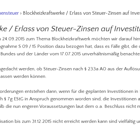
ensteuer
› Blockheizkraftwerke / Erlass von Steuer-Zinsen auf Inv
ke / Erlass von Steuer-Zinsen auf Invest
m 24.09.2015 zum Thema Blockheizkraftwerk möchten wir darauf hin
ngnahme S 09 / 15 Position dazu bezogen hat, dass es Fälle gibt, die
Bundes und der Länder vom 17.07.2015 unverhältnismäßig benachtei
chgedacht werden, ob Steuer-Zinsen nach § 233a AO aus der Auflös
rlassen werden können.
orderungen entstehen dann, wenn für die geplanten Investitionen in
h § 7g EStG in Anspruch genommen worden sind, die Investitionen a
lb die nun engeren Voraussetzungen laut dem o.a. Beschluss nicht m
sation bis zum 31.12.2015 nicht erreicht werden kann sind vielfältig u