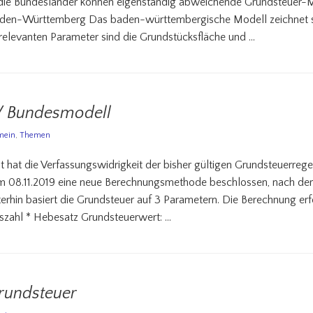
 die Bundesländer können eigenständig abweichende Grundsteuer-M
den-Württemberg Das baden-württembergische Modell zeichnet si
 relevanten Parameter sind die Grundstücksfläche und …
/ Bundesmodell
mein
,
Themen
hat die Verfassungswidrigkeit der bisher gültigen Grundsteuerregel
m 08.11.2019 eine neue Berechnungsmethode beschlossen, nach der
rhin basiert die Grundsteuer auf 3 Parametern. Die Berechnung erfol
szahl * Hebesatz Grundsteuerwert: …
rundsteuer