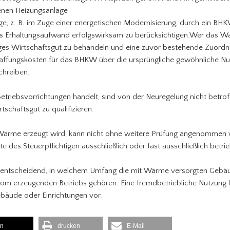
enen Heizungsanlage
e, z. B. im Zuge einer energetischen Modernisierung, durch ein BHK
als Erhaltungsaufwand erfolgswirksam zu berücksichtigen.Wer das W
ges Wirtschaftsgut zu behandeln und eine zuvor bestehende Zuor
haffungskosten für das BHKW über die ursprüngliche gewöhnliche 
chreiben.
triebsvorrichtungen handelt, sind von der Neuregelung nicht betrof
schaftsgut zu qualifizieren.
 Wärme erzeugt wird, kann nicht ohne weitere Prüfung angenommen
te des Steuerpflichtigen ausschließlich oder fast ausschließlich betrie
st entscheidend, in welchem Umfang die mit Wärme versorgten Gebä
om erzeugenden Betriebs gehören. Eine fremdbetriebliche Nutzung
ebäude oder Einrichtungen vor.
en
drucken
E-Mail