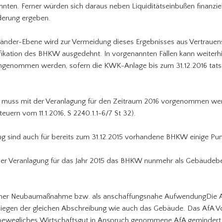
onnten. Ferner würden sich daraus neben Liquiditätseinbußen finanzi
derung ergeben.
nder-Ebene wird zur Vermeidung dieses Ergebnisses aus Vertraue
fikation des BHKW ausgedehnt. In vorgenannten Fällen kann weiterhi
ngenommen werden, sofern die KWK-Anlage bis zum 31.12.2016 tats
 muss mit der Veranlagung für den Zeitraum 2016 vorgenommen we
uern vom 11.1.2016, S 2240.1.1-6/7 St 32).
g sind auch für bereits zum 31.12.2015 vorhandene BHKW einige Pun
n der Veranlagung für das Jahr 2015 das BHKW nunmehr als Gebäudebes
ner Neubaumaßnahme bzw. als anschaffungsnahe AufwendungDie 
rliegen der gleichen Abschreibung wie auch das Gebäude. Das AfA 
 bewegliches Wirtschaftsgut in Anspruch genommene AfA gemindert