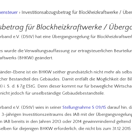
ensteuer
› Investitionsabzugsbetrag für Blockheizkraftwerke / Üb
sbetrag für Blockheizkraftwerke / Über
band e.V. (DStV) hat eine Übergangsregelung für Blockheizkraftwerk
 wurde die Verwaltungsauffassung zur ertragsteuerlichen Beurteil
raftwerks (BHKW) geändert.
der-Ebene ist ein BHKW seither grundsätzlich nicht mehr als selbs
icher Bestandteil des Gebäudes. Damit entfällt die Möglichkeit der Bi
B) i. S. d. § 7g EStG. Denn dieser kommt nur für bewegliche Wirtscha
nicht jedoch für unselbständige Gebäudebestandteile.
band e.V. (DStV) wies in seiner
Stellungnahme S 09/15
darauf hin, d
3-jährigen Investitionszeitraums des IAB mit der Übergangsregelun
in IAB bereits in den Jahren 2013 oder 2014 gewinnmindernd gelten
ben für diejenigen BHKW erforderlich, die nicht bis zum 31.12.2015 